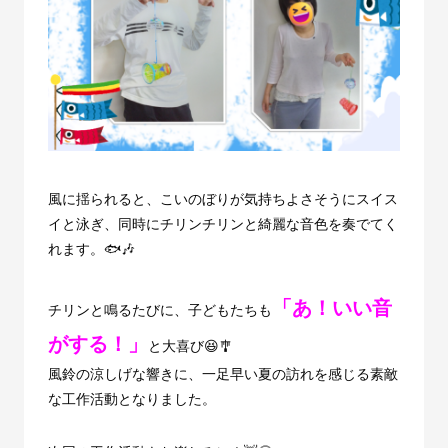
風に揺られると、こいのぼりが気持ちよさそうにスイス
イと泳ぎ、同時にチリンチリンと綺麗な音色を奏でてく
れます。🐟🎶
「あ！いい音
チリンと鳴るたびに、子どもたちも
がする！」
と大喜び😆🎐
風鈴の涼しげな響きに、一足早い夏の訪れを感じる素敵
な工作活動となりました。