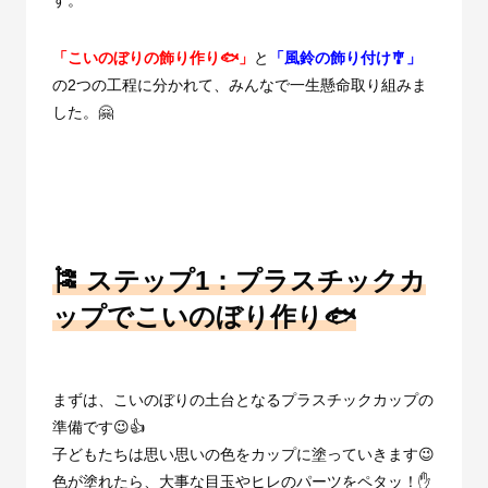
「こいのぼりの飾り作り🐟」
と
「風鈴の飾り付け🎐」
の
2
つの工程に分かれて、みんなで一生懸命取り組みま
した。🤗
🎏 ステップ1：プラスチックカ
ップでこいのぼり作り
🐟
まずは、こいのぼりの土台となるプラスチックカップの
準備です😉👍
子どもたちは思い思いの色をカップに塗っていきます😉
色が塗れたら、大事な目玉やヒレのパーツをペタッ！✋