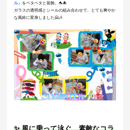
ル」
をペタペタと装飾。🐬🐙
ガラスの透明感とシールの組み合わせで、とても爽やか
な風鈴に変身しました🤗🎶
✨ 風に乗って泳ぐ、素敵なコラ