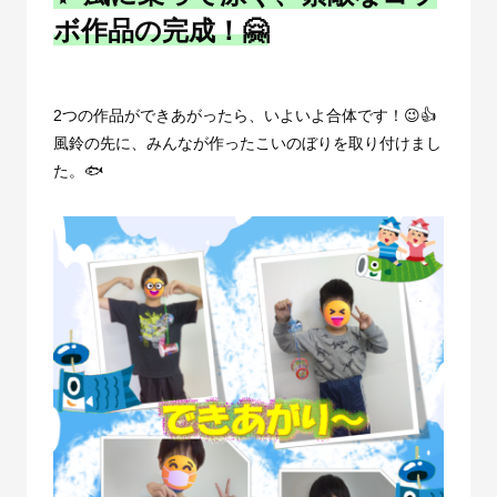
ボ作品の完成！
🤗
2
つの作品ができあがったら、いよいよ合体です！😉👍
風鈴の先に、みんなが作ったこいのぼりを取り付けまし
た。🐟