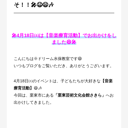
そ！！🎤😆😄🎶
🎤4月18日㈯は
【音楽療育活動】
でお出かけをし
ました
😄🎤
こんにちは🌞ドリーム水保教室です😄
いつもブログをご覧いただき、ありがとうございます。
4
月
18
日㈯のイベントは、子どもたちが大好きな
【音楽
療育活動】
😄🎶
今回は、栗東市にある
「栗東芸術文化会館さきら」
へお
出かけしてきました。