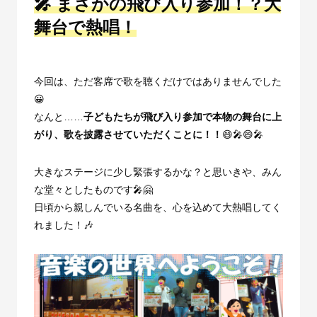
🎤 まさかの飛び入り参加！？大
舞台で熱唱！
今回は、ただ客席で歌を聴くだけではありませんでした
😀
なんと
……
子どもたちが飛び入り参加で本物の舞台に上
がり、歌を披露させていただくことに！！
😄🎤😄🎤
大きなステージに少し緊張するかな？と思いきや、みん
な堂々としたものです🎤🤗
日頃から親しんでいる名曲を、心を込めて大熱唱してく
れました！🎶