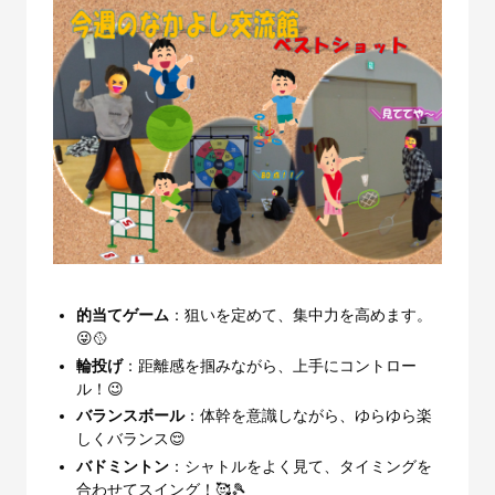
的当てゲーム
：狙いを定めて、集中力を高めます。
😜🥎
輪投げ
：距離感を掴みながら、上手にコントロー
ル！😉
バランスボール
：体幹を意識しながら、ゆらゆら楽
しくバランス😌
バドミントン
：シャトルをよく見て、タイミングを
合わせてスイング！🥰🎾