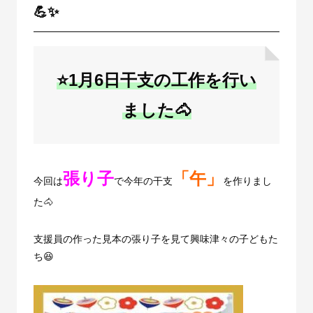
💪✨
⭐1月6日干支の工作を行い
ました🐴
張り子
「午」
今回は
で今年の干支
を作りまし
た🐴
支援員の作った見本の張り子を見て興味津々の子どもた
ち😆