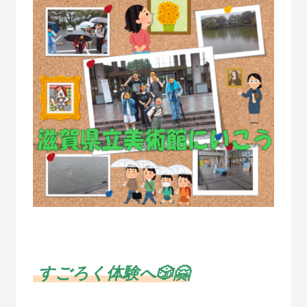
すごろく体験へ🎲🤗