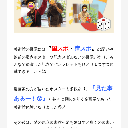
〝
国スポ
・
障スポ
〟
美術館の展示には
の歴史や
以前の案内ポスターや記念メダルなどの展示があり、み
んなで鑑賞した記念でパンフレットをひとり１つずつ頂
戴できました～🥰
『見た事
漫画家の方が描いたポスターも多数あり、
あるー！😮』
と各々に興味を引く企画展があった
美術館体験となりました😌🎶
その後は、隣の県立図書館へ足を延ばすと多くの図書が