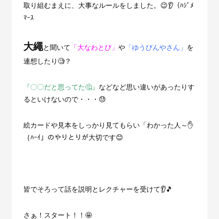
取り組むまえに、大事なルールをしました。😉👂｛ﾊｼﾞﾒ
ﾏｰｽ
大繩
と聞いて
「大なわとび」
や
「ゆうびんやさん」
を
連想したり🧐？
『〇〇だと思ってた🤔』
などなど思い違いがあったりす
るといけないので・・・😓
絵カードや見本をしっかり見てもらい「わかった人～✋
｛ﾊｰｲ」のやりとりが大切です😊
皆でそろって話を説明とレクチャーを受けて👂🎵
さぁ！スタート！！🤩